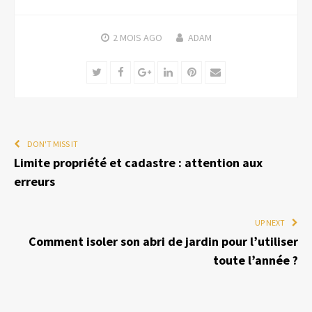
2 MOIS
AGO
ADAM
Twitter
Facebook
Google+
LinkedIn
Pinterest
Email
DON'T MISS IT
Limite propriété et cadastre : attention aux
erreurs
UP NEXT
Comment isoler son abri de jardin pour l’utiliser
toute l’année ?