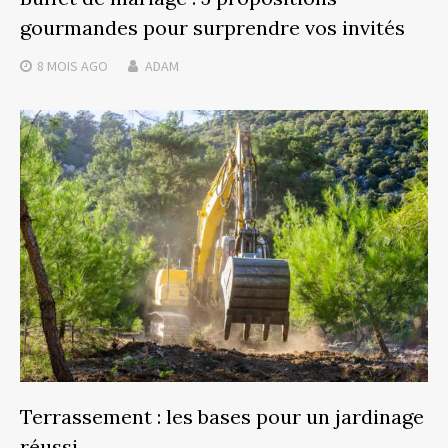
gourmandes pour surprendre vos invités
8 MOIS
AGO
ADAM
Terrassement : les bases pour un jardinage
réussi