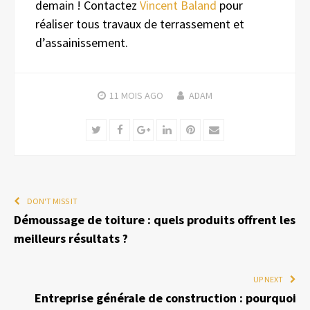
demain ! Contactez
Vincent Baland
pour
réaliser tous travaux de terrassement et
d’assainissement.
11 MOIS
AGO
ADAM
Twitter
Facebook
Google+
LinkedIn
Pinterest
Email
DON'T MISS IT
Démoussage de toiture : quels produits offrent les
meilleurs résultats ?
UP NEXT
Entreprise générale de construction : pourquoi