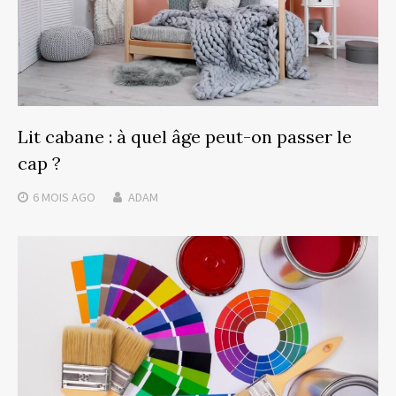
Lit cabane : à quel âge peut-on passer le
cap ?
6 MOIS
AGO
ADAM