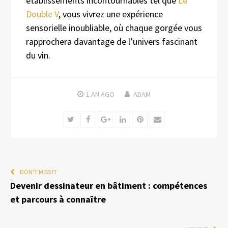
établissements incontournables tel que
Le
Double V
, vous vivrez une expérience
sensorielle inoubliable, où chaque gorgée vous
rapprochera davantage de l’univers fascinant
du vin.
1 AN
AGO
ADAM
Twitter
Facebook
Google+
LinkedIn
Pinterest
Email
DON'T MISS IT
Devenir dessinateur en bâtiment : compétences
et parcours à connaître