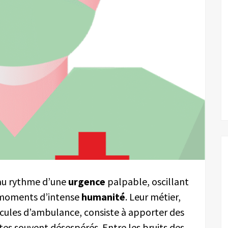
 au rythme d’une
urgence
palpable, oscillant
s moments d’intense
humanité
. Leur métier,
hicules d’ambulance, consiste à apporter des
tes souvent désespérés. Entre les bruits des