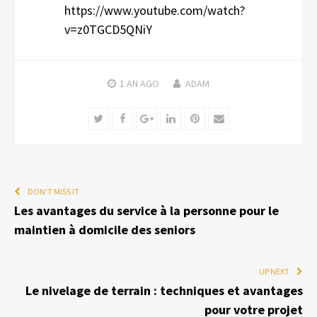
https://www.youtube.com/watch?
v=z0TGCD5QNiY
1 AN
AGO
ADAM
Twitter
Facebook
Google+
LinkedIn
Pinterest
Email
DON'T MISS IT
Les avantages du service à la personne pour le
maintien à domicile des seniors
UP NEXT
Le nivelage de terrain : techniques et avantages
pour votre projet