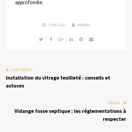
approfondie.
2 ANS
AGO
ADMIN6
Twitter
Facebook
Google+
LinkedIn
Pinterest
Email
DON'T MISS IT
Installation du vitrage feuilleté : conseils et
astuces
UP NEXT
Vidange fosse septique : les réglementations à
respecter