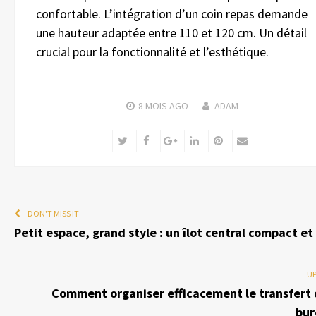
confortable. L’intégration d’un coin repas demande
une hauteur adaptée entre 110 et 120 cm. Un détail
crucial pour la fonctionnalité et l’esthétique.
8 MOIS
AGO
ADAM
Twitter
Facebook
Google+
LinkedIn
Pinterest
Email
DON'T MISS IT
Petit espace, grand style : un îlot central compact et
UP
Comment organiser efficacement le transfert 
bur