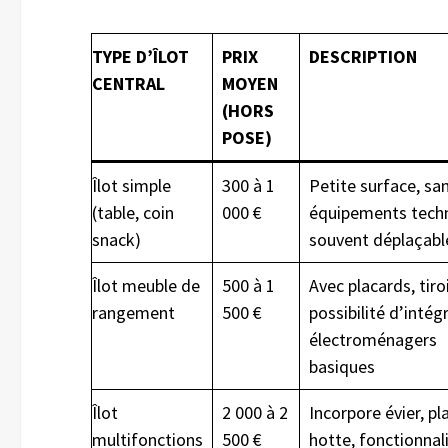
TYPE D’ÎLOT
PRIX
DESCRIPTION
CENTRAL
MOYEN
(HORS
POSE)
Îlot simple
300 à 1
Petite surface, sa
(table, coin
000 €
équipements techn
snack)
souvent déplaçabl
Îlot meuble de
500 à 1
Avec placards, tiroi
rangement
500 €
possibilité d’intég
électroménagers
basiques
Îlot
2 000 à 2
Incorpore évier, pl
multifonctions
500 €
hotte, fonctionnal