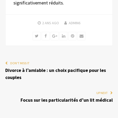
significativement réduits.
2 ANS
AGO
ADMIN6
Twitter
Facebook
Google+
LinkedIn
Pinterest
Email
DON'T MISS IT
Divorce à l’amiable : un choix pacifique pour les
couples
UP NEXT
Focus sur les particularités d’un lit médical