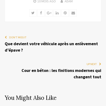
10 MOIS
AGO
ADAM
Twitter
Facebook
Google+
LinkedIn
Pinterest
Email
DON'T MISS IT
Que devient votre véhicule après un enlèvement
d’épave ?
UP NEXT
Cour en béton : les finitions modernes qui
changent tout
You Might Also Like