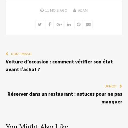
11 MOIS
AGO
ADAM
Twitter
Facebook
Google+
LinkedIn
Pinterest
Email
DON'T MISS IT
Voiture d’occasion : comment vérifier son état
avant l’achat ?
UP NEXT
Réserver dans un restaurant : astuces pour ne pas
manquer
You Might Also Like