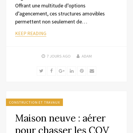
Offrant une multitude d’options
d’agencement, ces structures amovibles
permettent non seulement de…
KEEP READING
7 JOURS
AGO
ADAM
Twitter
Facebook
Google+
LinkedIn
Pinterest
Email
CONSTRUCTION ET TRAVAUX
Maison neuve : aérer
pour chasser les COV