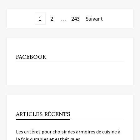
Pagination
1
2
…
243
Suivant
des
publications
FACEBOOK
ARTICLES RÉCENTS
Les critères pour choisir des armoires de cuisine à
la fois durables et esthétiques